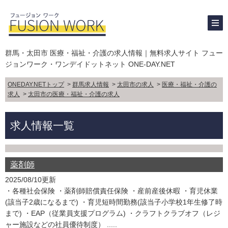
群馬・太田市 医療・福祉・介護の求人情報｜無料求人サイト フュー
ジョンワーク・ワンデイドットネット ONE-DAY.NET
ONEDAY.NETトップ
>
群馬求人情報
>
太田市の求人
>
医療・福祉・介護の
求人
>
太田市の医療・福祉・介護の求人
求人情報一覧
薬剤師
2025/08/10更新
・各種社会保険 ・薬剤師賠償責任保険 ・産前産後休暇 ・育児休業
(該当子2歳になるまで) ・育児短時間勤務(該当子小学校1年生修了時
まで) ・EAP（従業員支援プログラム) ・クラフトクラブオフ（レジ
ャー施設などの社員優待制度） .....